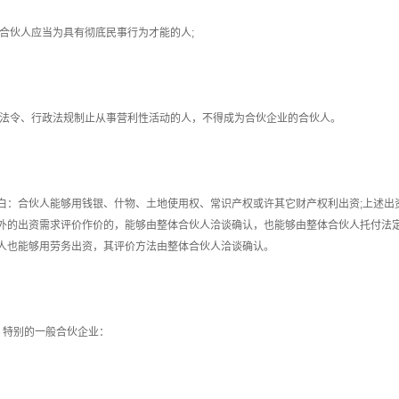
6)合伙人应当为具有彻底民事行为才能的人;
7)法令、行政法规制止从事营利性活动的人，不得成为合伙企业的合伙人。
白：合伙人能够用钱银、什物、土地使用权、常识产权或许其它财产权利出资;上述出
外的出资需求评价作价的，能够由整体合伙人洽谈确认，也能够由整体合伙人托付法
人也能够用劳务出资，其评价方法由整体合伙人洽谈确认。
、特别的一般合伙企业：