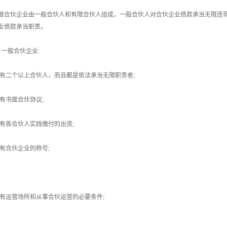
限合伙企业由一般合伙人和有限合伙人组成，一般合伙人对合伙企业债款承当无限连
业债款承当职责。
、一般合伙企业:
1)有二个以上合伙人，而且都是依法承当无限职责者;
2)有书面合伙协议;
3)有各合伙人实践缴付的出资;
4)有合伙企业的称号;
5)有运营场所和从事合伙运营的必要条件;