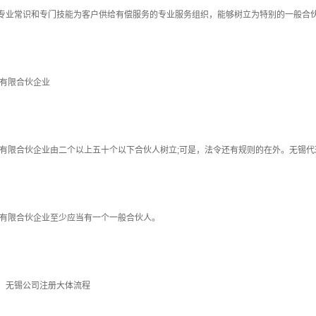
专业常识和专门技能为客户供给有偿服务的专业服务组织，能够树立为特别的一般合
1)有限合伙企业
2)有限合伙企业由二个以上五十个以下合伙人树立;可是，法令还有规则的在外。无锡
3)有限合伙企业至少应当有一个一般合伙人。
、无锡公司注册大体流程