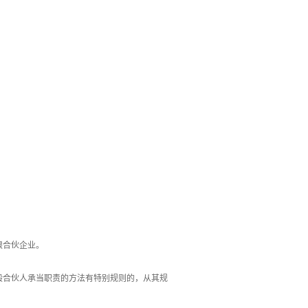
限合伙企业。
般合伙人承当职责的方法有特别规则的，从其规