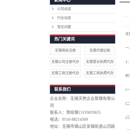
新闻中心
公司动态
行业动态
常见问题
无
热门关键词
一
无锡商标注册
无锡代理记账
无锡公司注册代办
无锡营业执照代办
1
无锡工商注册代办
无锡工商执照代办
树
联系我们
(
企业名称：无锡天煦企业管理有限公
(
司
联系人：贺经理
15195819655
(
电话：0510-88214569
地址：无锡市锡山区安镇街道山河路