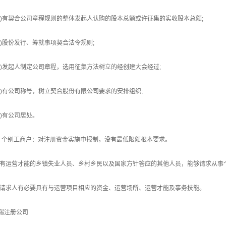
二)有契合公司章程规则的整体发起人认购的股本总额或许征集的实收股本总额;
三)股份发行、筹就事项契合法令规则;
四)发起人制定公司章程，选用征集方法树立的经创建大会经过;
五)有公司称号，树立契合股份有限公司要求的安排组织;
六)有公司居处。
、个别工商户：对注册资金实施申报制，没有最低限额根本要求。
1)有运营才能的乡镇失业人员、乡村乡民以及国家方针答应的其他人员，能够请求从
2)请求人有必要具有与运营项目相应的资金、运营场所、运营才能及事务技能。
锡注册公司