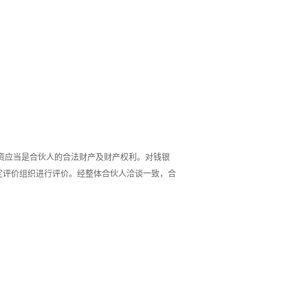
资应当是合伙人的合法财产及财产权利。对钱银
定评价组织进行评价。经整体合伙人洽谈一致，合